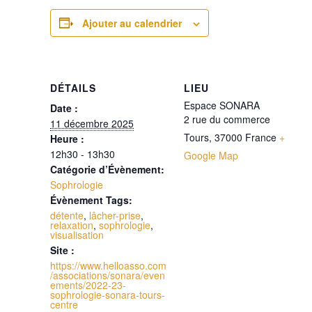
Ajouter au calendrier
DÉTAILS
LIEU
Espace SONARA
Date :
2 rue du commerce
11 décembre 2025
Tours
,
37000
France
+
Heure :
12h30 - 13h30
Google Map
Catégorie d’Évènement:
Sophrologie
Évènement Tags:
détente
,
lâcher-prise
,
relaxation
,
sophrologie
,
visualisation
Site :
https://www.helloasso.com
/associations/sonara/even
ements/2022-23-
sophrologie-sonara-tours-
centre