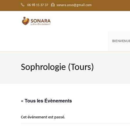
Skip
to
06 98 15 37 37
sonara.asso@gmail.com
content
BIENVENU
Sophrologie (Tours)
« Tous les Évènements
Cet évènement est passé.