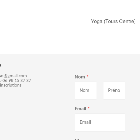
Yoga (Tours Centre)
t
sso@gmail.com
Nom
*
p 06 98 15 37 37
 inscriptions
P
N
r
o
Email
*
é
m
n
o
m