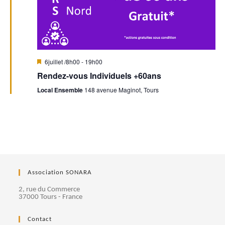
e
s
v
u
M
6juillet /8h00
-
19h00
i
Rendez-vous Individuels +60ans
e
s
e
Local Ensemble
148 avenue Maginot, Tours
n
s
a
v
a
É
n
t
v
è
Association SONARA
n
2, rue du Commerce
37000 Tours - France
e
Contact