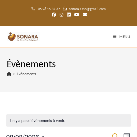
Skip
to
06 98 15 37 37
sonara.asso@gmail.com
content
MENU
Évènements
>
Évènements
Il n’y a pas d’évènements à venir.
08/08/2026
N
R