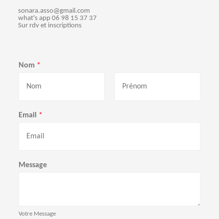
m
sonara.asso@gmail.com
e
what's app 06 98 15 37 37
Sur rdv et inscriptions
n
t
Nom
*
s
P
N
r
o
Email
*
é
m
n
o
m
Message
Votre Message