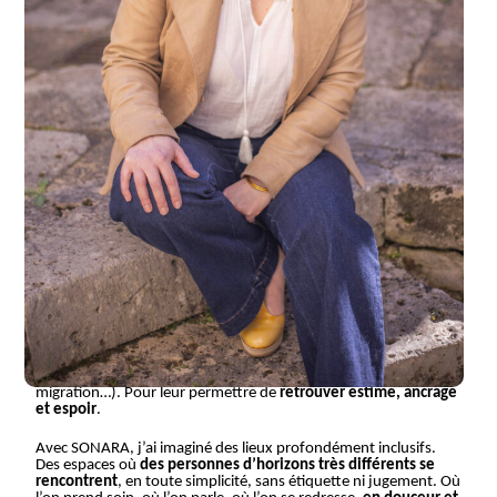
Empathe, hypersensible, profondément humaine, j’ai grandi
avec cette conviction intime :
nous méritons mieux
.
Plus de lien, plus de justice, plus de chaleur humaine qu’une
société souvent froide et absurde.
Petite, je voulais devenir assistante sociale. La vie m’a menée
ailleurs — dans la création, le graphisme, la direction de projets
— mais une chose ne m’a jamais quittée :
le besoin de prendre
soin, de bâtir, de rassembler
.
Aujourd’hui, je suis maman, fondatrice de SONARA, et
porteuse d’un projet profondément
politique
— au sens
humain et solidaire
du terme.
Pourquoi SONARA ?
Depuis 2018, je me bats chaque jour, pour que le
bien-être ne
soit plus un luxe réservé à quelques-uns
, mais un
véritable
levier de justice sociale
, accessible à toutes et tous. En
particulier à celles et ceux que notre société oublie trop souvent
(personnes précaires, âgées, isolées, en situation de
migration…). Pour leur permettre de
retrouver estime, ancrage
et espoir
.
Avec SONARA, j’ai imaginé des lieux profondément inclusifs.
Des espaces où
des personnes d’horizons très différents se
rencontrent
, en toute simplicité, sans étiquette ni jugement. Où