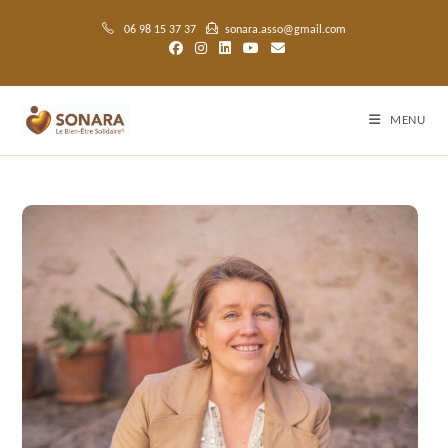
06 98 15 37 37
sonara.asso@gmail.com
MENU
@clairevayerphotographe
Sandra BAUJARD, fondatrice-directrice de Sonara,
autrice du projet Le Bien-Être Solidaire ©
Bonjour, et bienvenue dans l’univers de SONARA.
Depuis toujours, je ressens le monde avec intensité.