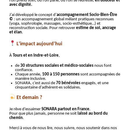
l’on prend soin, où l’on parle, où l’on se redresse,
en douceur et
avec dignité.
J’ai développé le concept d’
accompagnement Socio-Bien-Être
©
: un accompagnement global mêlant pratiques reconnues
(yoga, sophrologie, massages, socio-esthétique…) et
reconstruction sociale. Pour retrouver
estime de soi, ancrage
et élan
.
L’impact aujourd’hui
À
Tours et en Indre-et-Loire
,
de
30 structures sociales et médico-sociales
nous font
confiance.
Chaque année,
100 à 150 personnes
sont accompagnées de
manière inclusive.
SONARA, c’est aussi de
70 bénévoles
engagés, et une
cinquantaine d’adhérent·es solidaires.
Et demain ?
Je rêve d’essaimer
SONARA partout en France
.
Pour que plus jamais, personne ne soit
laissé au bord du
chemin
.
Merci à vous de nous lire, nous suivre, nous soutenir dans nos