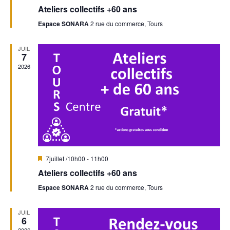
i
É
Ateliers collectifs +60 ans
s
t
v
r
e
Espace SONARA
2 rue du commerce, Tours
n
è
a
n
d
n
v
JUIL
a
e
7
a
e
n
2026
m
t
v
e
É
n
i
v
t
g
è
a
n
M
7juillet /10h00
-
11h00
t
i
e
Ateliers collectifs +60 ans
s
e
i
Espace SONARA
2 rue du commerce, Tours
m
n
a
v
o
e
JUIL
a
6
n