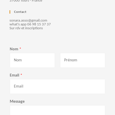
37000 Tours - France
e
Contact
m
sonara.asso@gmail.com
e
what's app 06 98 15 37 37
Sur rdv et inscriptions
n
t
Nom
*
s
P
N
r
o
Email
*
é
m
n
o
m
Message