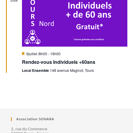
n
2026
n
t
d
t
e
s
v
u
M
6juillet /8h00
-
19h00
i
Rendez-vous Individuels +60ans
e
s
e
Local Ensemble
148 avenue Maginot, Tours
n
s
a
v
a
É
n
t
v
è
Association SONARA
n
2, rue du Commerce