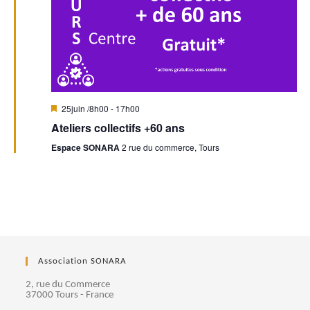
n
n
d
t
e
s
v
M
25juin /8h00
-
17h00
u
i
Ateliers collectifs +60 ans
s
e
e
Espace SONARA
2 rue du commerce, Tours
n
a
s
v
a
n
É
t
v
è
Association SONARA
2, rue du Commerce
n
37000 Tours - France