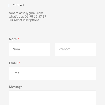
e
Contact
m
sonara.asso@gmail.com
what's app 06 98 15 37 37
Sur rdv et inscriptions
e
n
Nom
*
t
s
P
N
r
o
Email
*
é
m
n
o
m
Message