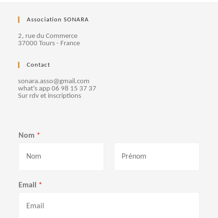
s
e
É
Association SONARA
t
v
2, rue du Commerce
è
37000 Tours - France
n
n
e
Contact
a
m
sonara.asso@gmail.com
v
what's app 06 98 15 37 37
e
Sur rdv et inscriptions
n
i
t
g
Nom
*
a
t
P
N
r
o
Email
*
é
m
i
n
o
o
m