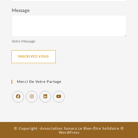
n
Message
d
e
Votre Message
v
INSCRIVEZ-VOUS
u
e
Merci De Votre Partage
s
É
v
è
© Copyright -Association Sonara Le Bien-Être Solidaire ©
WordPress