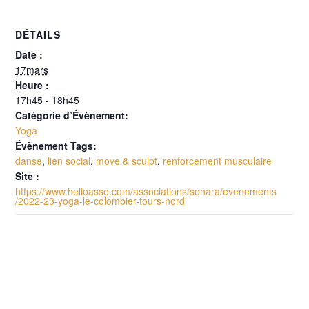
DÉTAILS
Date :
17mars
Heure :
17h45 - 18h45
Catégorie d’Évènement:
Yoga
Évènement Tags:
danse
,
lien social
,
move & sculpt
,
renforcement musculaire
Site :
https://www.helloasso.com/associations/sonara/evenements
/2022-23-yoga-le-colombier-tours-nord