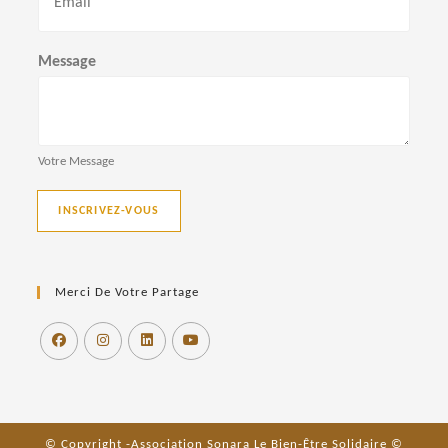
o
m
Message
Votre Message
INSCRIVEZ-VOUS
Merci De Votre Partage
© Copyright -Association Sonara Le Bien-Être Solidaire ©