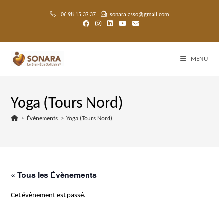
Skip
to
06 98 15 37 37
sonara.asso@gmail.com
content
MENU
Yoga (Tours Nord)
>
Évènements
>
Yoga (Tours Nord)
« Tous les Évènements
Cet évènement est passé.