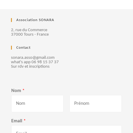
Association SONARA
2, rue du Commerce
37000 Tours - France
Contact
sonara.asso@gmail.com
what's app 06 98 15 37 37
Sur rdv et inscriptions
Nom
*
P
N
r
o
Email
*
é
m
n