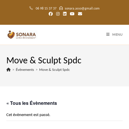
Skip
to
06 98 15 37 37
sonara.asso@gmail.com
content
MENU
Move & Sculpt Spdc
>
Évènements
>
Move & Sculpt Spdc
« Tous les Évènements
Cet évènement est passé.