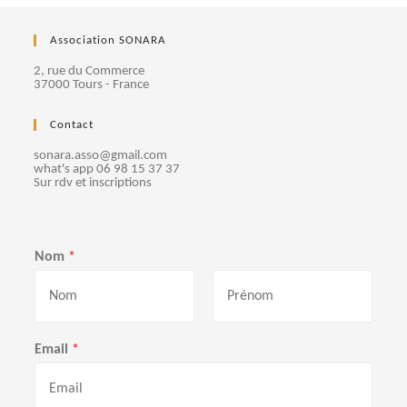
Association SONARA
2, rue du Commerce
37000 Tours - France
Contact
sonara.asso@gmail.com
what's app 06 98 15 37 37
Sur rdv et inscriptions
Nom
*
P
N
r
o
Email
*
é
m
n
o
m