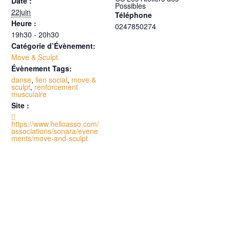
Date :
Possibles
22juin
Téléphone
Heure :
0247850274
19h30 - 20h30
Catégorie d’Évènement:
Move & Sculpt
Évènement Tags:
danse
,
lien social
,
move &
sculpt
,
renforcement
musculaire
Site :

https://www.helloasso.com/
associations/sonara/evene
ments/move-and-sculpt