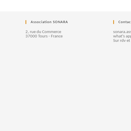
Association SONARA
Contac
2, rue du Commerce
sonara.a
37000 Tours - France
what's ap
Sur rdv et