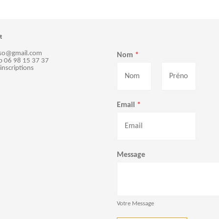
t
sso@gmail.com
Nom
*
p 06 98 15 37 37
 inscriptions
P
N
r
o
Email
*
é
m
n
o
m
Message
Votre Message