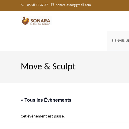
Skip
to
06 98 15 37 37
sonara.asso@gmail.com
content
BIENVENU
Move & Sculpt
« Tous les Évènements
Cet évènement est passé.