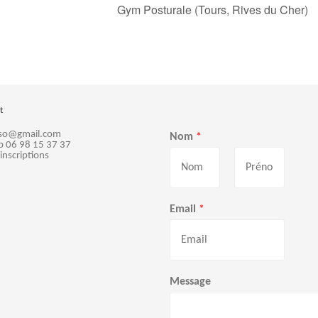
Gym Posturale (Tours, Rives du Cher)
t
sso@gmail.com
Nom
*
p 06 98 15 37 37
 inscriptions
P
N
r
o
Email
*
é
m
n
o
m
Message