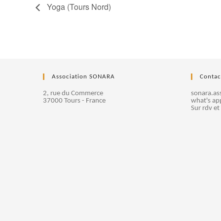
Yoga (Tours Nord)
Association SONARA
Contac
2, rue du Commerce
sonara.a
37000 Tours - France
what's ap
Sur rdv et