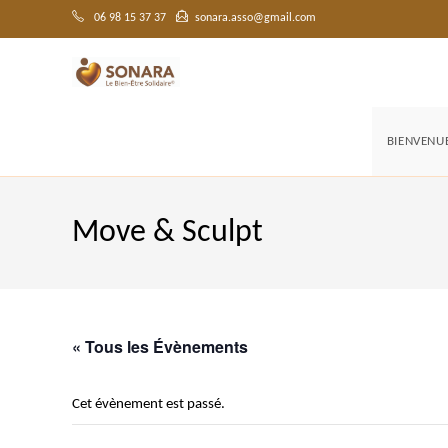
Skip
to
06 98 15 37 37
sonara.asso@gmail.com
content
BIENVENU
Move & Sculpt
« Tous les Évènements
Cet évènement est passé.