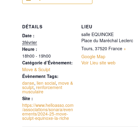
DÉTAILS
LIEU
salle EQUINOXE
Date :
Place du Maréchal Leclerc
3février
Tours
,
37520
France
+
Heure :
18h00 - 19h00
Google Map
Catégorie d’Évènement:
Voir Lieu site web
Move & Sculpt
Évènement Tags:
danse
,
lien social
,
move &
sculpt
,
renforcement
musculaire
Site :
https://www.helloasso.com
/associations/sonara/even
ements/2024-25-move-
sculpt-equinoxe-la-riche