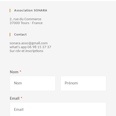
s
e
Association SONARA
É
t
v
2, rue du Commerce
37000 Tours - France
è
n
n
Contact
e
a
m
sonara.asso@gmail.com
what's app 06 98 15 37 37
v
e
Sur rdv et inscriptions
n
i
t
g
Nom
*
a
t
P
N
r
o
Email
*
é
m
i
n
o
m