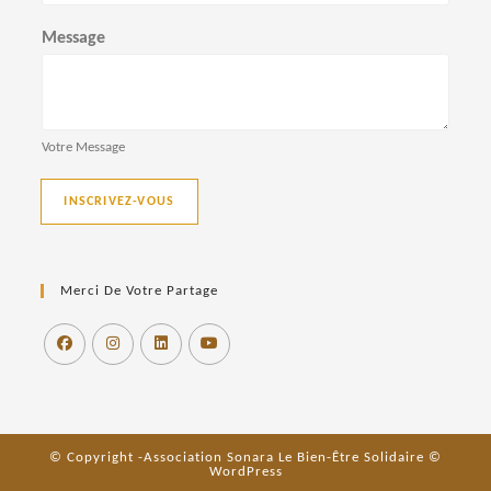
o
Message
n
d
e
Votre Message
v
INSCRIVEZ-VOUS
u
e
Merci De Votre Partage
s
É
v
è
© Copyright -Association Sonara Le Bien-Être Solidaire ©
WordPress