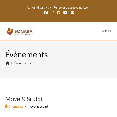
Skip
to
06 98 15 37 37
sonara.asso@gmail.com
content
MENU
Évènements
>
Évènements
Move & Sculpt
Évènements
move & sculpt