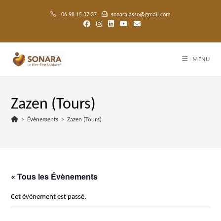
Skip
to
06 98 15 37 37
sonara.asso@gmail.com
content
MENU
Zazen (Tours)
>
Évènements
>
Zazen (Tours)
« Tous les Évènements
Cet évènement est passé.