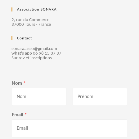
Association SONARA
2, rue du Commerce
37000 Tours - France
Contact
sonara.asso@gmail.com
what's app 06 98 15 37 37
Sur rdv et inscriptions
Nom
*
P
N
r
o
Email
*
é
m
n
o
m