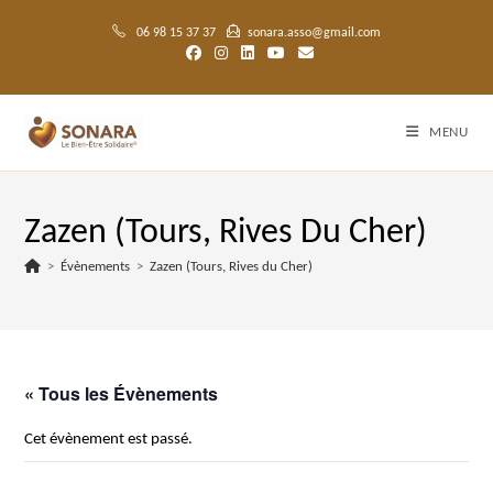
Skip
to
06 98 15 37 37
sonara.asso@gmail.com
content
MENU
Zazen (Tours, Rives Du Cher)
>
Évènements
>
Zazen (Tours, Rives du Cher)
« Tous les Évènements
Cet évènement est passé.