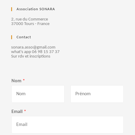
Association SONARA
2, rue du Commerce
37000 Tours - France
Contact
sonara.asso@gmail.com
what's app 06 98 15 37 37
Sur rdv et inscriptions
Nom
*
P
N
r
o
Email
*
é
m
n
o
m