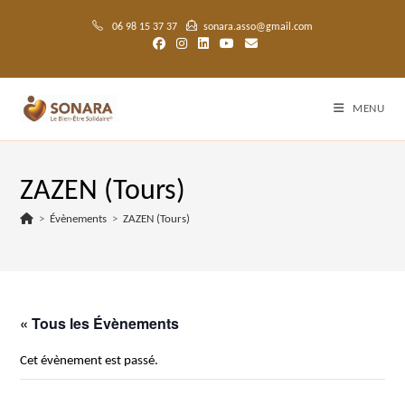
Skip
to
06 98 15 37 37
sonara.asso@gmail.com
content
MENU
ZAZEN (Tours)
>
Évènements
>
ZAZEN (Tours)
« Tous les Évènements
Cet évènement est passé.