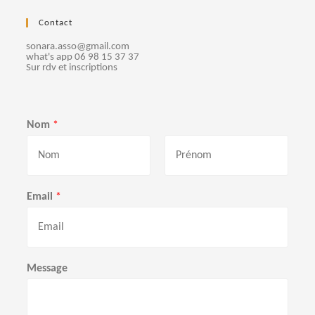
Contact
sonara.asso@gmail.com
what's app 06 98 15 37 37
Sur rdv et inscriptions
Nom
*
P
N
r
o
Email
*
é
m
n
o
m
Message