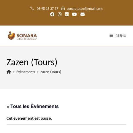
Skip
to
06 98 15 37 37
sonara.asso@gmail.com
content
MENU
Zazen (Tours)
>
Évènements
>
Zazen (Tours)
« Tous les Évènements
Cet évènement est passé.