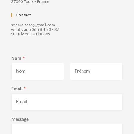
37000 Tours - France
Contact
sonara.asso@gmail.com
what's app 06 98 15 37 37
Sur rdv et inscriptions
Nom
*
P
N
r
o
Email
*
é
m
n
o
m
Message