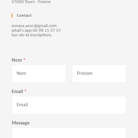
37000 Tours - France
Contact
sonara.asso@gmail.com
what's app 06 98 15 37 37
Sur rdv et inscriptions
Nom
*
P
N
r
o
Email
*
é
m
n
o
m
Message