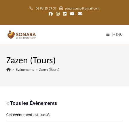
Skip
to
06 98 15 37 37
sonara.asso@gmail.com
content
MENU
Zazen (Tours)
>
Évènements
>
Zazen (Tours)
« Tous les Évènements
Cet évènement est passé.