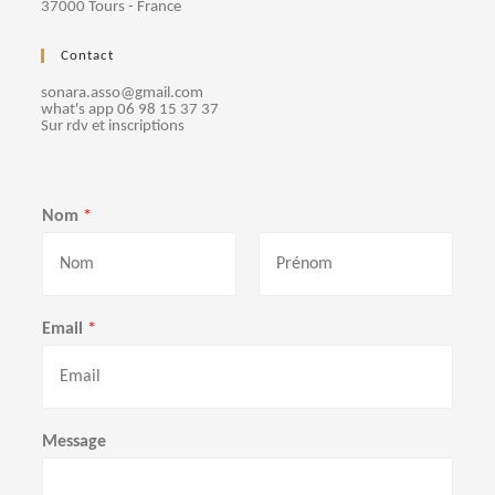
37000 Tours - France
Contact
sonara.asso@gmail.com
what's app 06 98 15 37 37
Sur rdv et inscriptions
Nom
*
P
N
r
o
Email
*
é
m
n
o
m
Message