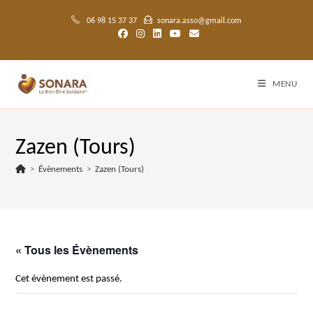
Skip
to
06 98 15 37 37
sonara.asso@gmail.com
content
MENU
Zazen (Tours)
>
Évènements
>
Zazen (Tours)
« Tous les Évènements
Cet évènement est passé.