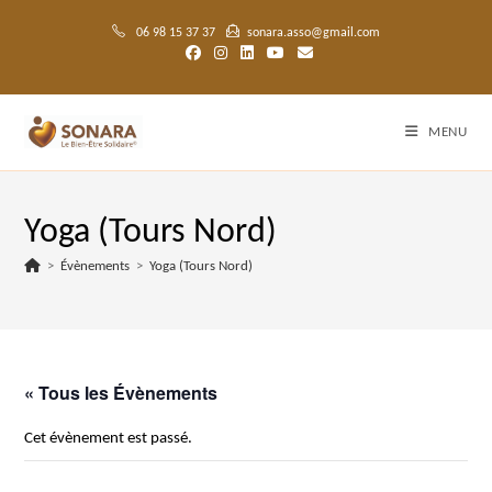
Skip
to
06 98 15 37 37
sonara.asso@gmail.com
content
MENU
Yoga (Tours Nord)
>
Évènements
>
Yoga (Tours Nord)
« Tous les Évènements
Cet évènement est passé.