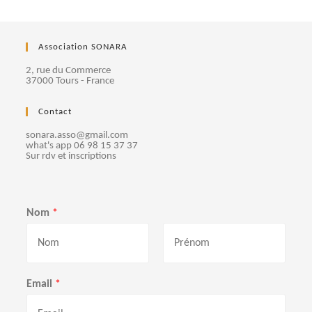
Association SONARA
2, rue du Commerce
37000 Tours - France
Contact
sonara.asso@gmail.com
what's app 06 98 15 37 37
Sur rdv et inscriptions
Nom
*
P
N
r
o
Email
*
é
m
n