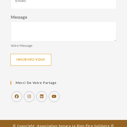
o
m
Message
Votre Message
INSCRIVEZ-VOUS
Merci De Votre Partage
© Copyright -Association Sonara Le Bien-Être Solidaire ©