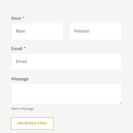
Nom
*
P
N
r
o
Email
*
é
m
n
o
m
Message
Votre Message
INSCRIVEZ-VOUS