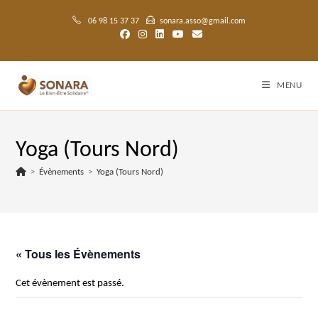
Skip
to
06 98 15 37 37
sonara.asso@gmail.com
content
MENU
Yoga (Tours Nord)
>
Évènements
>
Yoga (Tours Nord)
« Tous les Évènements
Cet évènement est passé.