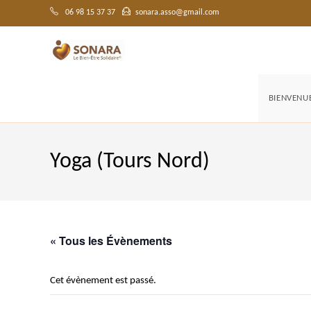
Skip
to
06 98 15 37 37
sonara.asso@gmail.com
content
BIENVENU
Yoga (Tours Nord)
« Tous les Évènements
Cet évènement est passé.