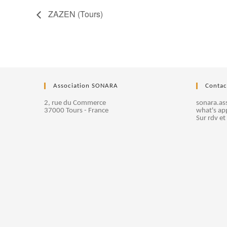
ZAZEN (Tours)
Association SONARA
Contac
2, rue du Commerce
sonara.a
37000 Tours - France
what's ap
Sur rdv et