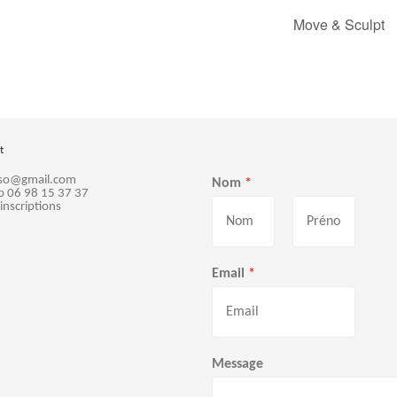
Move & Sculpt
t
sso@gmail.com
Nom
*
p 06 98 15 37 37
 inscriptions
P
N
r
o
Email
*
é
m
n
o
m
Message