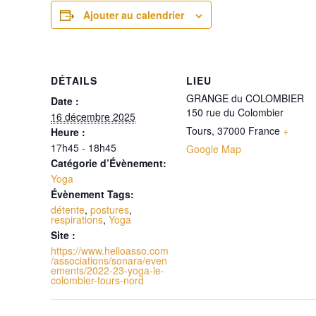
Ajouter au calendrier
DÉTAILS
LIEU
GRANGE du COLOMBIER
Date :
150 rue du Colombier
16 décembre 2025
Tours
,
37000
France
+
Heure :
17h45 - 18h45
Google Map
Catégorie d’Évènement:
Yoga
Évènement Tags:
détente
,
postures
,
respirations
,
Yoga
Site :
https://www.helloasso.com
/associations/sonara/even
ements/2022-23-yoga-le-
colombier-tours-nord