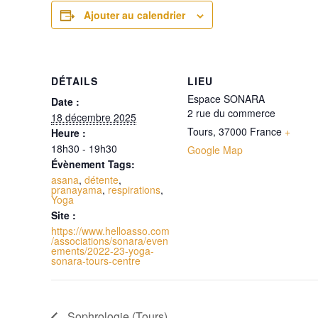
Ajouter au calendrier
DÉTAILS
LIEU
Espace SONARA
Date :
2 rue du commerce
18 décembre 2025
Tours
,
37000
France
+
Heure :
18h30 - 19h30
Google Map
Évènement Tags:
asana
,
détente
,
pranayama
,
respirations
,
Yoga
Site :
https://www.helloasso.com
/associations/sonara/even
ements/2022-23-yoga-
sonara-tours-centre
Sophrologie (Tours)