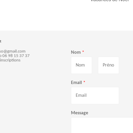
t
sso@gmail.com
Nom
*
p 06 98 15 37 37
 inscriptions
P
N
r
o
Email
*
é
m
n
o
m
Message