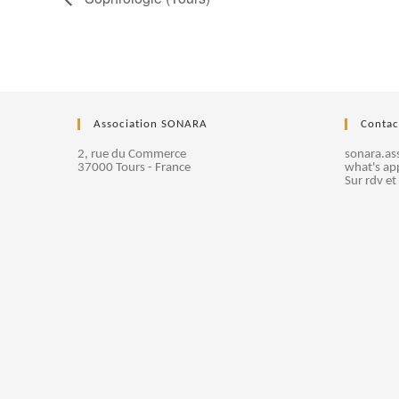
Association SONARA
Contac
2, rue du Commerce
sonara.a
37000 Tours - France
what's ap
Sur rdv et