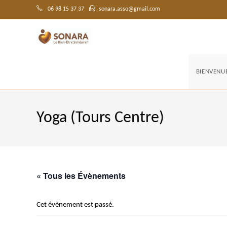
Skip
to
06 98 15 37 37
sonara.asso@gmail.com
content
BIENVENU
Yoga (Tours Centre)
« Tous les Évènements
Cet évènement est passé.