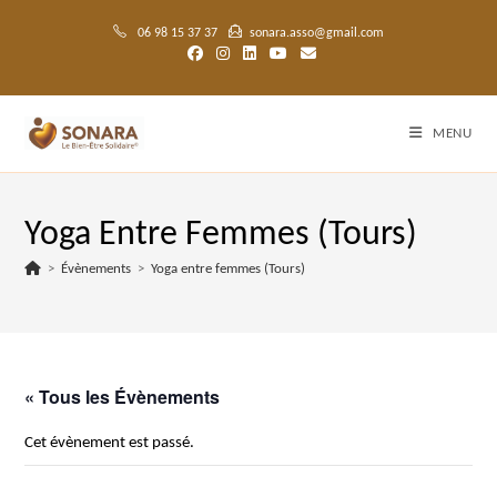
Skip
to
06 98 15 37 37
sonara.asso@gmail.com
content
MENU
Yoga Entre Femmes (Tours)
>
Évènements
>
Yoga entre femmes (Tours)
« Tous les Évènements
Cet évènement est passé.