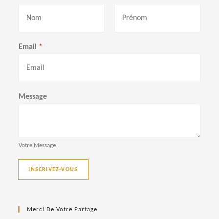
P
N
r
o
Email
*
é
m
n
o
m
Message
Votre Message
INSCRIVEZ-VOUS
Merci De Votre Partage