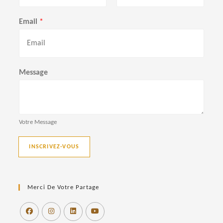
P
N
r
o
Email
*
é
m
n
o
m
Message
Votre Message
INSCRIVEZ-VOUS
Merci De Votre Partage