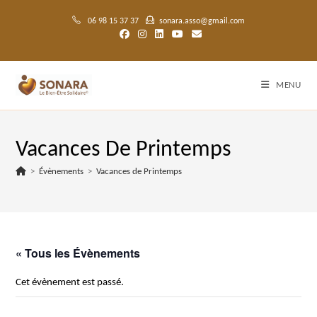
Skip
to
06 98 15 37 37
sonara.asso@gmail.com
content
MENU
Vacances De Printemps
>
Évènements
>
Vacances de Printemps
« Tous les Évènements
Cet évènement est passé.