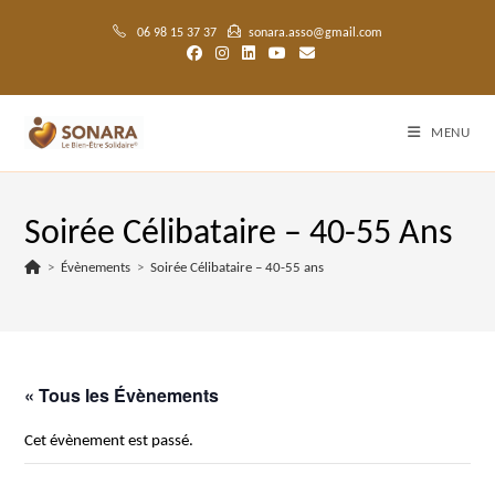
Skip
to
06 98 15 37 37
sonara.asso@gmail.com
content
MENU
Soirée Célibataire – 40-55 Ans
>
Évènements
>
Soirée Célibataire – 40-55 ans
« Tous les Évènements
Cet évènement est passé.