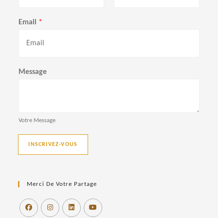
P
N
r
o
Email
*
é
m
n
o
m
Message
Votre Message
INSCRIVEZ-VOUS
Merci De Votre Partage