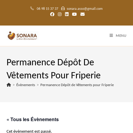
Skip
to
06 98 15 37 37
sonara.asso@gmail.com
content
MENU
Permanence Dépôt De
Vêtements Pour Friperie
>
Évènements
>
Permanence Dépôt de Vêtements pour Friperie
« Tous les Évènements
Cet évènement est passé.