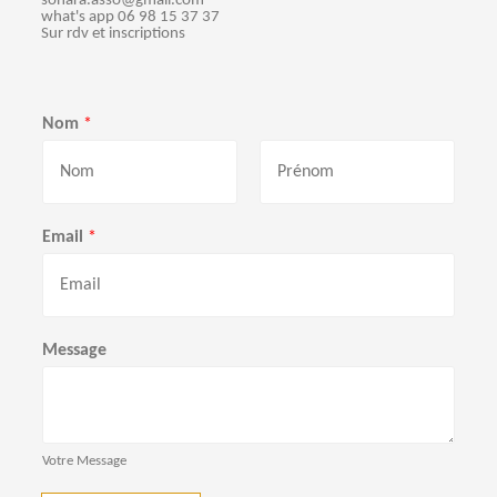
sonara.asso@gmail.com
what's app 06 98 15 37 37
Sur rdv et inscriptions
Nom
*
P
N
r
o
Email
*
é
m
n
o
m
Message
Votre Message