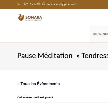
Skip
to
06 98 15 37 37
sonara.asso@gmail.com
content
BIENVENU
Pause Méditation » Tendres
« Tous les Évènements
Cet évènement est passé.