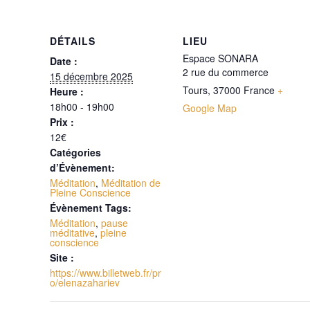
DÉTAILS
LIEU
Espace SONARA
Date :
2 rue du commerce
15 décembre 2025
Tours
,
37000
France
+
Heure :
18h00 - 19h00
Google Map
Prix :
12€
Catégories
d’Évènement:
Méditation
,
Méditation de
Pleine Conscience
Évènement Tags:
Méditation
,
pause
méditative
,
pleine
conscience
Site :
https://www.billetweb.fr/pr
o/elenazahariev