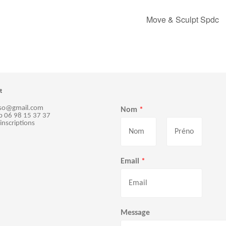
Move & Sculpt Spdc
t
sso@gmail.com
Nom
*
p 06 98 15 37 37
 inscriptions
P
N
r
o
Email
*
é
m
n
o
m
Message