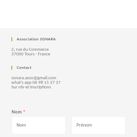
Association SONARA
2, rue du Commerce
37000 Tours - France
Contact
sonara.asso@gmail.com
what's app 06 98 15 37 37
Sur rdv et inscriptions
Nom
*
P
N