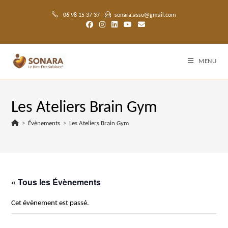
Skip
to
06 98 15 37 37
sonara.asso@gmail.com
content
MENU
Les Ateliers Brain Gym
>
Évènements
>
Les Ateliers Brain Gym
« Tous les Évènements
Cet évènement est passé.