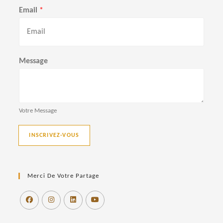
r
o
Email
*
é
m
n
o
m
Message
Votre Message
INSCRIVEZ-VOUS
Merci De Votre Partage