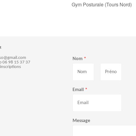
Gym Posturale (Tours Nord)
t
sso@gmail.com
Nom
*
p 06 98 15 37 37
 inscriptions
P
N
r
o
Email
*
é
m
n
o
m
Message