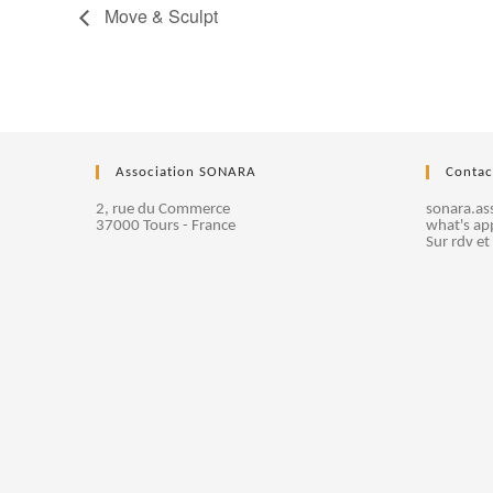
Move & Sculpt
Association SONARA
Contac
2, rue du Commerce
sonara.a
37000 Tours - France
what's ap
Sur rdv et