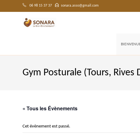
Skip
to
06 98 15 37 37
sonara.asso@gmail.com
content
BIENVENU
Gym Posturale (Tours, Rives 
« Tous les Évènements
Cet évènement est passé.