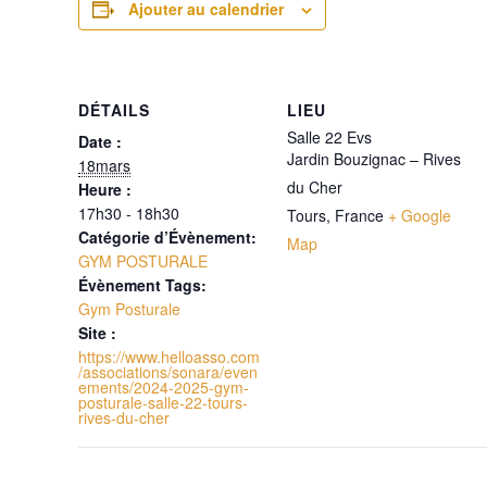
Ajouter au calendrier
DÉTAILS
LIEU
Salle 22 Evs
Date :
Jardin Bouzignac – Rives
18mars
du Cher
Heure :
17h30 - 18h30
Tours
,
France
+ Google
Catégorie d’Évènement:
Map
GYM POSTURALE
Évènement Tags:
Gym Posturale
Site :
https://www.helloasso.com
/associations/sonara/even
ements/2024-2025-gym-
posturale-salle-22-tours-
rives-du-cher