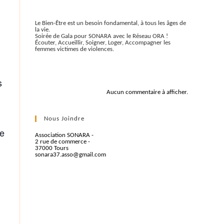
Articles récents
Le Bien-Être est un besoin fondamental, à tous les âges de
la vie.
Soirée de Gala pour SONARA avec le Réseau ORA !
Écouter, Accueillir, Soigner, Loger, Accompagner les
femmes victimes de violences.
Commentaires récents
s
Aucun commentaire à afficher.
.
Nous Joindre
le
Association SONARA -
2 rue de commerce -
37000 Tours
sonara37.asso@gmail.com