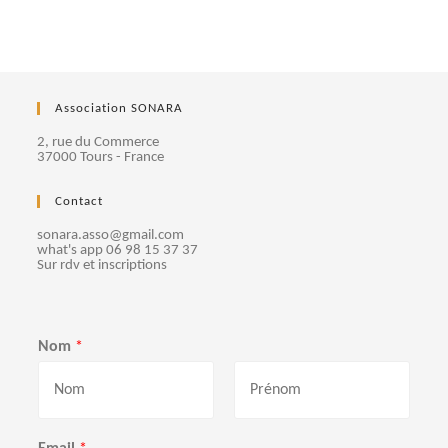
Association SONARA
2, rue du Commerce
37000 Tours - France
Contact
sonara.asso@gmail.com
what's app 06 98 15 37 37
Sur rdv et inscriptions
Nom
*
P
N
r
o