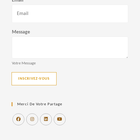
Email
*
é
m
n
o
m
Message
Votre Message
INSCRIVEZ-VOUS
Merci De Votre Partage