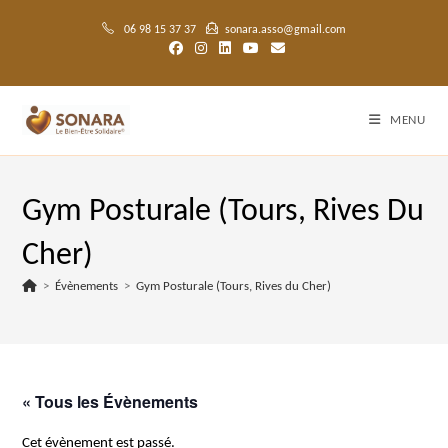
Skip
to
06 98 15 37 37
sonara.asso@gmail.com
content
MENU
Gym Posturale (Tours, Rives Du
Cher)
>
Évènements
>
Gym Posturale (Tours, Rives du Cher)
« Tous les Évènements
Cet évènement est passé.