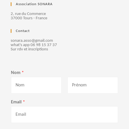
Association SONARA
2, rue du Commerce
37000 Tours - France
Contact
sonara.asso@gmail.com
what's app 06 98 15 37 37
Sur rdv et inscriptions
Nom
*
P
N
r
o
Email
*
é
m
n
o
m