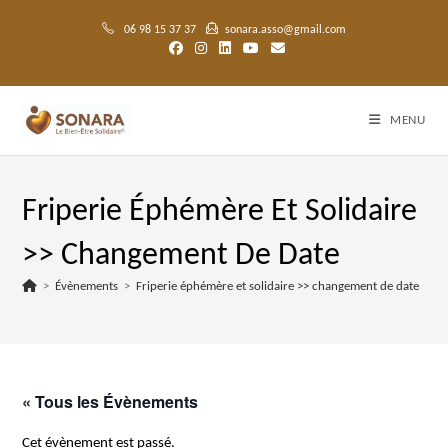
Skip
to
06 98 15 37 37
sonara.asso@gmail.com
content
MENU
Friperie Éphémère Et Solidaire
>> Changement De Date
>
Évènements
>
Friperie éphémère et solidaire >> changement de date
« Tous les Évènements
Cet évènement est passé.