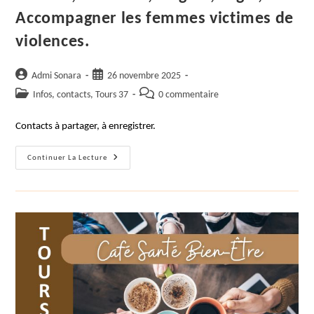
Accompagner les femmes victimes de
violences.
Auteur/autrice
Publication
Admi Sonara
26 novembre 2025
de
publiée :
Post
Commentaires
Infos, contacts, Tours 37
0 commentaire
la
category:
de
publication :
la
Contacts à partager, à enregistrer.
publication :
Écouter,
Continuer La Lecture
Accueillir,
Soigner,
Loger,
Accompagner
Les
Femmes
Victimes
De
Violences.