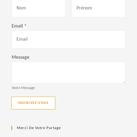
P
N
r
o
Email
*
é
m
n
o
m
Message
Votre Message
INSCRIVEZ-VOUS
Merci De Votre Partage