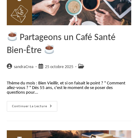
Partageons un Café Santé
Bien-Être
Auteur/autrice
Publication
Post
sandraCrea
25 octobre 2025
de
publiée :
category:
la
Thème du mois : Bien Vieillir, et si on faisait le point ? " Comment
publication :
allez-vous ? " Dès 55 ans, c'est le moment de se poser des
questions pour…
Continuer La Lecture
Partageons
Un
Café
Santé
Bien-
Être