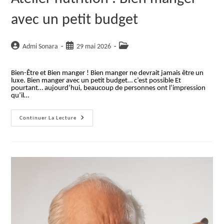
avec un petit budget
Auteur/autrice
Publication
Post
Admi Sonara
29 mai 2026
de
publiée :
category:
la
Bien-Être et Bien manger ! Bien manger ne devrait jamais être un
publication :
luxe. Bien manger avec un petit budget… c’est possible Et
pourtant… aujourd’hui, beaucoup de personnes ont l’impression
qu’il…
Atelier
Continuer La Lecture
Nutrition
:
Bien
Manger
Avec
Un
Petit
Budget