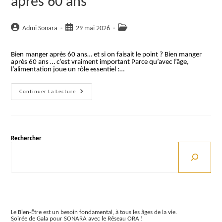
après 60 ans
Auteur/autrice
Publication
Post
Admi Sonara
29 mai 2026
de
publiée :
category:
la
Bien manger après 60 ans… et si on faisait le point ? Bien manger
publication :
après 60 ans … c’est vraiment important Parce qu’avec l’âge,
l’alimentation joue un rôle essentiel :…
Atelier
Continuer La Lecture
Nutrition
:
Bien
Manger
Après
60
Rechercher
Ans
Articles récents
Le Bien-Être est un besoin fondamental, à tous les âges de la vie.
Soirée de Gala pour SONARA avec le Réseau ORA !