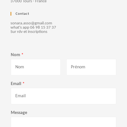
37000 Tours - France
Contact
sonara.asso@gmail.com
what's app 06 98 15 37 37
Sur rdv et inscriptions
Nom
*
P
N
r
o
Email
*
é
m
n
o
m
Message