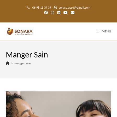
Skip
to
06 98 15 37 37
sonara.asso@gmail.com
content
MENU
Manger Sain
>
manger sain