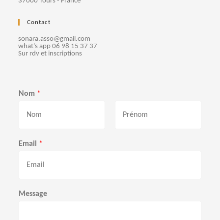
37000 Tours - France
Contact
sonara.asso@gmail.com
what's app 06 98 15 37 37
Sur rdv et inscriptions
Nom
*
P
N
r
o
Email
*
é
m
n
o
m
Message