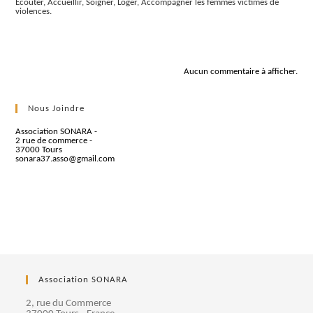
Écouter, Accueillir, Soigner, Loger, Accompagner les femmes victimes de
violences.
Commentaires récents
Aucun commentaire à afficher.
Nous Joindre
Association SONARA -
2 rue de commerce -
37000 Tours
sonara37.asso@gmail.com
Association SONARA
2, rue du Commerce