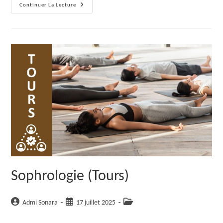
Sophrologie
Continuer La Lecture
(Tours)
Sophrologie (Tours)
Auteur/autrice
Publication
Post
Admi Sonara
17 juillet 2025
de
publiée :
category:
la