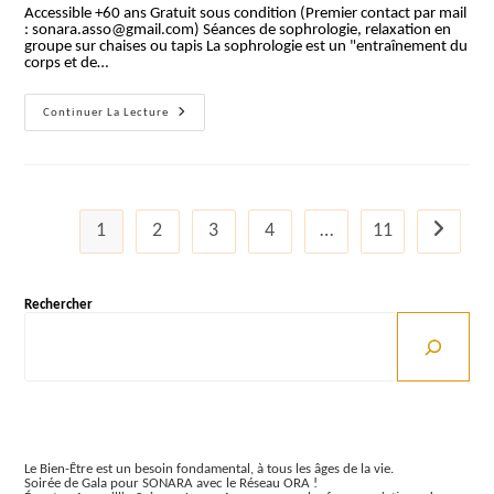
Accessible +60 ans Gratuit sous condition (Premier contact par mail
publication :
: sonara.asso@gmail.com) Séances de sophrologie, relaxation en
groupe sur chaises ou tapis La sophrologie est un "entraînement du
corps et de…
Sophrologie
Continuer La Lecture
(Tours)
1
2
3
4
…
11
Aller à la
Rechercher
Articles récents
Le Bien-Être est un besoin fondamental, à tous les âges de la vie.
Soirée de Gala pour SONARA avec le Réseau ORA !