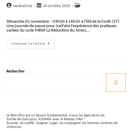
Auteur/autrice
Publication
Post
sandraCrea
24 octobre 2025
de
publiée :
category:
la
Dimanche 02 novembre – 09h30 à 16h30 à l’Œil de la Forêt (37)
publication :
Une journée de pause pour (re)faire l’expérience des pratiques
variées du cycle MBSR La Réduction du Stress…
Journée
Continuer La Lecture
En
Silence
MBSR
–
Méditation
De
Rechercher
Pleine
Conscience
Articles récents
Le Bien-Être est un besoin fondamental, à tous les âges de la vie.
Soirée de Gala pour SONARA avec le Réseau ORA !
Écouter, Accueillir, Soigner, Loger, Accompagner les femmes victimes de
violences.