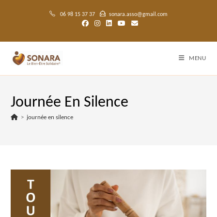
Skip
to
06 98 15 37 37
sonara.asso@gmail.com
content
MENU
Journée En Silence
>
journée en silence