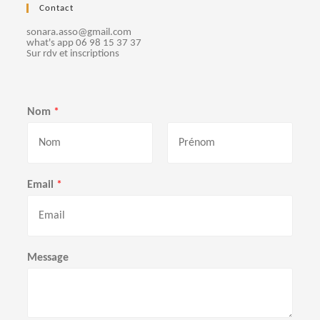
Contact
sonara.asso@gmail.com
what's app 06 98 15 37 37
Sur rdv et inscriptions
Nom
*
P
N
r
o
Email
*
é
m
n
o
m
Message