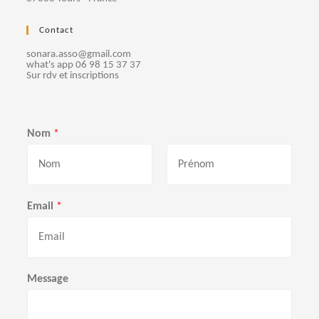
Contact
sonara.asso@gmail.com
what's app 06 98 15 37 37
Sur rdv et inscriptions
Nom
*
P
N
r
o
Email
*
é
m
n
o
m
Message