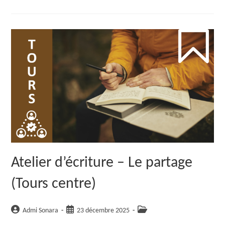
+60
Ans
Atelier d’écriture – Le partage
(Tours centre)
Auteur/autrice
Publication
Post
Admi Sonara
23 décembre 2025
de
publiée :
category: