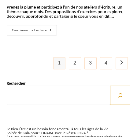
la
Prenez la plume et participez à l'un de nos ateliers d'écriture, un
publication :
thème chaque mois. Des propositions d'exercices pour explorer,
découvrir, approfondir et partager si le coeur vous en dit.…
Atelier
Continuer La Lecture
D’écriture
–
Le
Partage
(Tours
Centre)
1
2
3
4
Aller à la
Rechercher
Articles récents
Le Bien-Être est un besoin fondamental, à tous les âges de la vie.
Soirée de Gala pour SONARA avec le Réseau ORA !