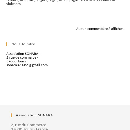
Écouter, Accueillir, Soigner, Loger, Accompagner les femmes victimes de
violences.
Commentaires récents
Aucun commentaire à afficher.
Nous Joindre
Association SONARA -
2 rue de commerce -
37000 Tours
sonara37.asso@gmail.com
Association SONARA
2, rue du Commerce
37000 Tours - France