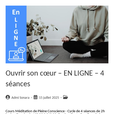
LIGNE
–
4
Séances
Ouvrir son cœur – EN LIGNE – 4
séances
Auteur/autrice
Publication
Post
Admi Sonara
15 juillet 2025
de
publiée :
category:
la
Cours Méditation de Pleine Conscience - Cycle de 4 séances de 2h
publication :