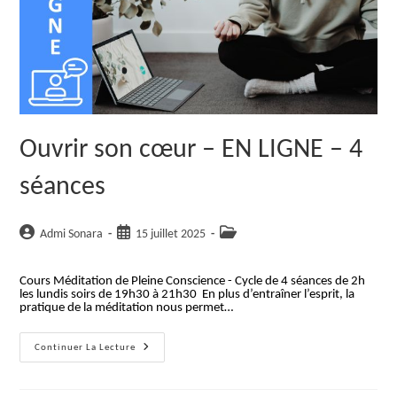
Ouvrir son cœur – EN LIGNE – 4
séances
Auteur/autrice
Publication
Post
Admi Sonara
15 juillet 2025
de
publiée :
category:
la
Cours Méditation de Pleine Conscience - Cycle de 4 séances de 2h
publication :
les lundis soirs de 19h30 à 21h30 En plus d’entraîner l’esprit, la
pratique de la méditation nous permet…
Ouvrir
Continuer La Lecture
Son
Cœur
–
EN