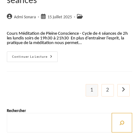
séances
Auteur/autrice
Publication
Post
Admi Sonara
15 juillet 2025
de
publiée :
category:
la
Cours Méditation de Pleine Conscience - Cycle de 4 séances de 2h
publication :
les lundis soirs de 19h30 à 21h30 En plus d’entraîner l’esprit, la
pratique de la méditation nous permet…
Ouvrir
Continuer La Lecture
Son
Cœur
–
EN
LIGNE
–
4
1
2
Aller à la
Séances
Rechercher