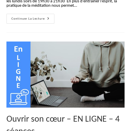
les lundis soirs de 19h30 à 21h30 En plus d’entraîner l’esprit, la
pratique de la méditation nous permet…
Ouvrir
Continuer La Lecture
Son
Cœur
–
EN
LIGNE
–
4
Séances
Ouvrir son cœur – EN LIGNE – 4