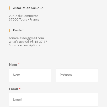
Association SONARA
2, rue du Commerce
37000 Tours - France
Contact
sonara.asso@gmail.com
what's app 06 98 15 37 37
Sur rdv et inscriptions
Nom
*
P
N
r
o
Email
*
é
m
n
o
m