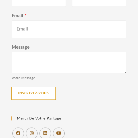
P
N
r
o
Email
*
é
m
n
o
m
Message
Votre Message
INSCRIVEZ-VOUS
Merci De Votre Partage