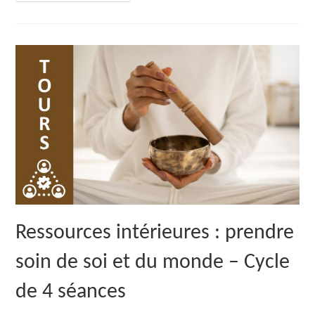
:
Prendre
Soin
De
Soi
Et
Du
Monde
–
Cycle
De
4
Séances
Ressources intérieures : prendre
soin de soi et du monde – Cycle
de 4 séances