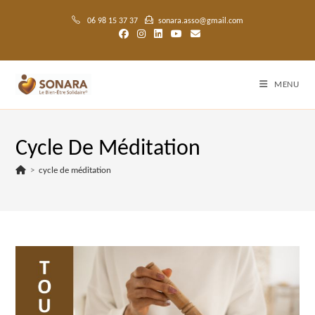
Skip
to
06 98 15 37 37
sonara.asso@gmail.com
content
MENU
Cycle De Méditation
>
cycle de méditation