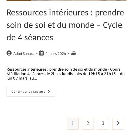
Ressources intérieures : prendre
soin de soi et du monde – Cycle
de 4 séances
Auteur/autrice
Publication
Post
Admi Sonara
2 mars 2026
de
publiée :
category:
la
Ressources intérieures : prendre soin de soi et du monde - Cours
publication :
Méditation 4 séances de 2h les lundis soirs de 19h15 à 21h15 - du
lun 09 mars au…
Ressources
Continuer La Lecture
Intérieures
:
Prendre
Soin
De
Soi
Et
1
2
3
Aller à la
Du
Monde