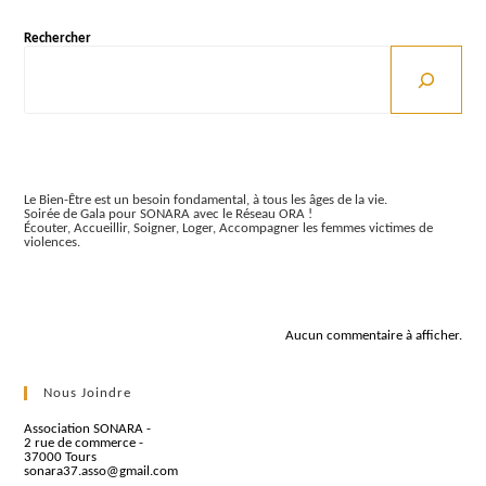
–
Cycle
De
Rechercher
4
Séances
Articles récents
Le Bien-Être est un besoin fondamental, à tous les âges de la vie.
Soirée de Gala pour SONARA avec le Réseau ORA !
Écouter, Accueillir, Soigner, Loger, Accompagner les femmes victimes de
violences.
Commentaires récents
Aucun commentaire à afficher.
Nous Joindre
Association SONARA -
2 rue de commerce -
37000 Tours
sonara37.asso@gmail.com