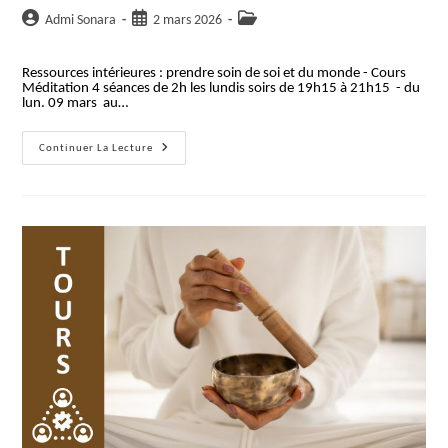
Auteur/autrice
Publication
Post
Admi Sonara
2 mars 2026
de
publiée :
category:
la
Ressources intérieures : prendre soin de soi et du monde - Cours
publication :
Méditation 4 séances de 2h les lundis soirs de 19h15 à 21h15 - du
lun. 09 mars au…
Ressources
Continuer La Lecture
Intérieures
:
Prendre
Soin
De
Soi
Et
Du
Monde
–
Cycle
De
4
Séances