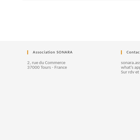
Association SONARA
Contac
2, rue du Commerce
sonara.a
37000 Tours - France
what's ap
Sur rdv et