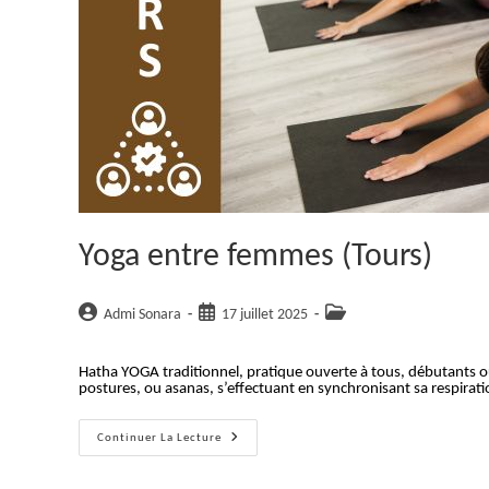
Yoga entre femmes (Tours)
Auteur/autrice
Publication
Post
Admi Sonara
17 juillet 2025
de
publiée :
category:
la
Hatha YOGA traditionnel, pratique ouverte à tous, débutants
publication :
postures, ou asanas, s’effectuant en synchronisant sa respirat
Yoga
Continuer La Lecture
Entre
Femmes
(Tours)