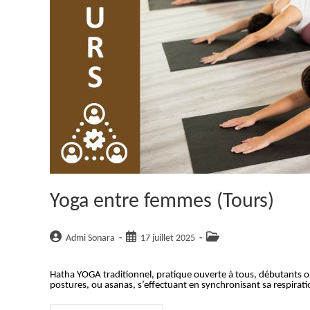
Yoga entre femmes (Tours)
Auteur/autrice
Publication
Post
Admi Sonara
17 juillet 2025
de
publiée :
category:
la
Hatha YOGA traditionnel, pratique ouverte à tous, débutants
publication :
postures, ou asanas, s’effectuant en synchronisant sa respirat