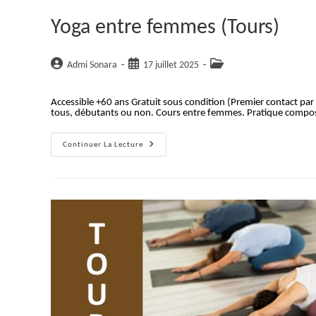
Yoga entre femmes (Tours)
Auteur/autrice
Publication
Post
Admi Sonara
17 juillet 2025
de
publiée :
category:
la
Accessible +60 ans Gratuit sous condition (Premier contact pa
publication :
tous, débutants ou non. Cours entre femmes. Pratique compo
Yoga
Continuer La Lecture
Entre
Femmes
(Tours)