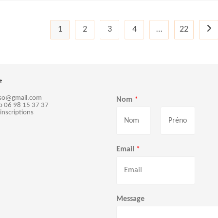
1
2
3
4
…
22
Alle
t
sso@gmail.com
Nom
*
p 06 98 15 37 37
 inscriptions
P
N
r
o
Email
*
é
m
n
o
m
Message