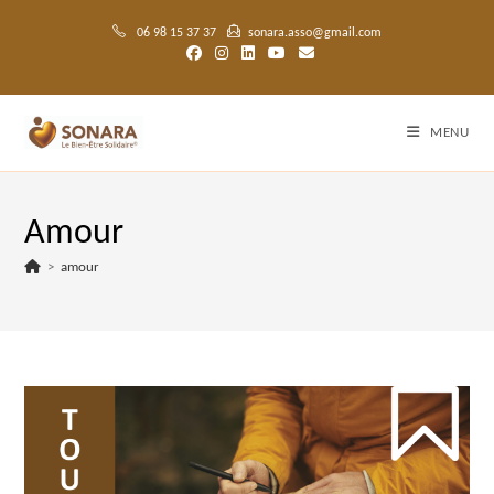
Skip
to
06 98 15 37 37
sonara.asso@gmail.com
content
MENU
Amour
>
amour