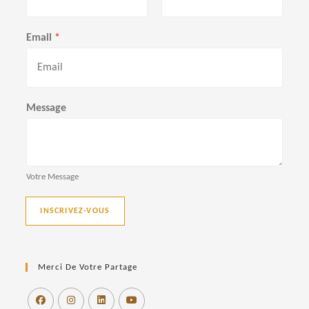
P
N
r
o
Email
*
é
m
n
o
m
Message
Votre Message
INSCRIVEZ-VOUS
Merci De Votre Partage