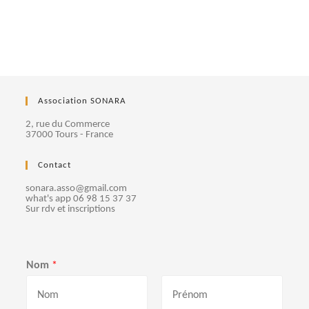
a
e
n
t
m
e
n
Association SONARA
t
2, rue du Commerce
37000 Tours - France
s
Contact
sonara.asso@gmail.com
what's app 06 98 15 37 37
Sur rdv et inscriptions
Nom
*