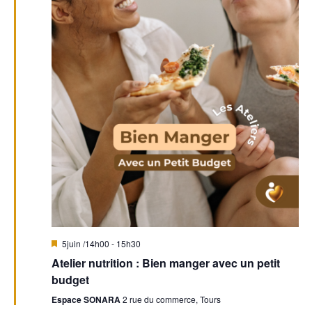
n
n
d
t
e
s
v
u
e
s
É
v
M
5juin /14h00
-
15h30
i
Atelier nutrition : Bien manger avec un petit
è
s
e
budget
n
n
a
Espace SONARA
2 rue du commerce, Tours
v