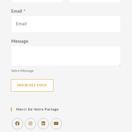
P
N
r
o
Email
*
é
m
n
o
m
Message
Votre Message
INSCRIVEZ-VOUS
Merci De Votre Partage