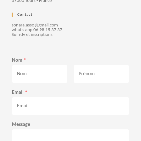
37000 Tours - France
e
Contact
m
sonara.asso@gmail.com
e
what's app 06 98 15 37 37
Sur rdv et inscriptions
n
t
Nom
*
s
P
N
r
o
Email
*
é
m
n
o
m
Message