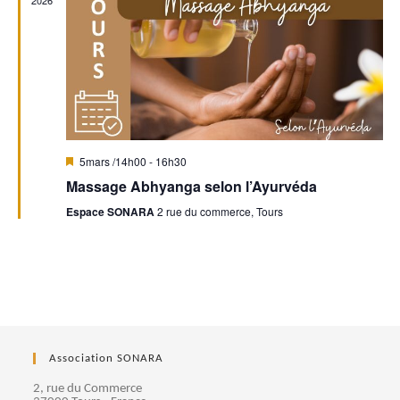
n
2026
n
t
d
t
e
s
v
u
M
5mars /14h00
-
16h30
i
Massage Abhyanga selon l’Ayurvéda
e
s
e
Espace SONARA
2 rue du commerce, Tours
n
s
a
v
a
É
n
t
v
è
Association SONARA
n
2, rue du Commerce