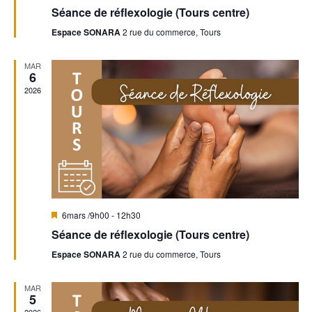
i
É
Séance de réflexologie (Tours centre)
s
t
v
r
e
Espace SONARA
2 rue du commerce, Tours
n
è
a
n
d
n
v
MAR
a
e
6
a
e
n
2026
m
t
v
e
É
n
i
v
t
g
è
a
n
M
6mars /9h00
-
12h30
t
i
e
Séance de réflexologie (Tours centre)
s
e
i
Espace SONARA
2 rue du commerce, Tours
m
n
a
v
o
e
MAR
a
5
n