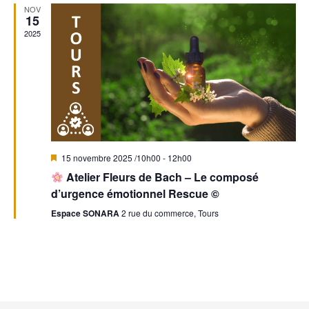
n
n
n
NOV
15
t
d
t
2025
e
s
v
u
e
M
15 novembre 2025 /10h00
-
12h00
i
s
Atelier Fleurs de Bach – Le composé
s
e
d’urgence émotionnel Rescue ©
n
É
a
Espace SONARA
2 rue du commerce, Tours
v
v
a
n
t
è
n