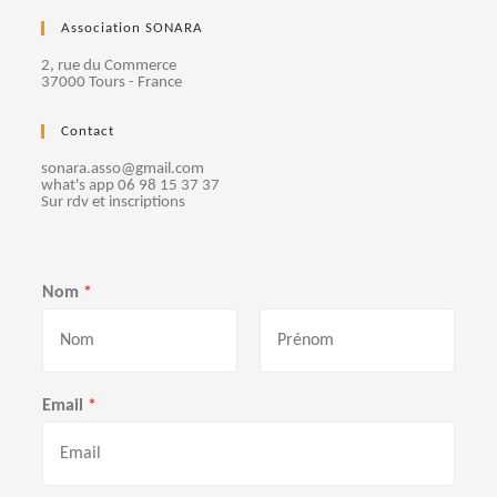
e
Association SONARA
m
2, rue du Commerce
37000 Tours - France
e
Contact
n
sonara.asso@gmail.com
what's app 06 98 15 37 37
t
Sur rdv et inscriptions
s
Nom
*
P
N
r
o
Email
*
é
m
n
o
m