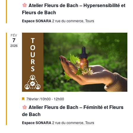
i
É
Atelier Fleurs de Bach – Hypersensibilité et
s
t
v
r
e
Fleurs de Bach
n
è
a
n
Espace SONARA
2 rue du commerce, Tours
d
n
v
a
e
a
e
n
FÉV
m
7
t
v
2026
e
É
n
i
v
t
g
è
a
n
t
e
M
7février /10h00
-
12h00
i
Atelier Fleurs de Bach – Féminité et Fleurs
i
s
m
e
de Bach
n
o
e
a
Espace SONARA
2 rue du commerce, Tours
v
a