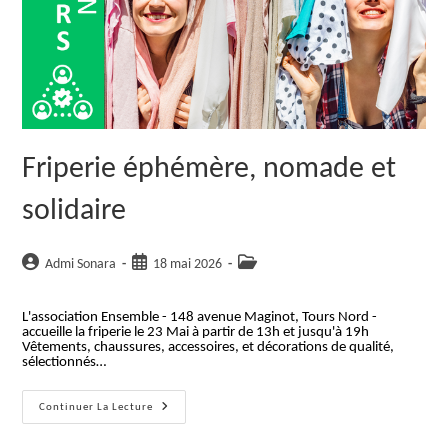
Friperie éphémère, nomade et
solidaire
Auteur/autrice
Publication
Post
Admi Sonara
18 mai 2026
de
publiée :
category:
la
L'association Ensemble - 148 avenue Maginot, Tours Nord -
publication :
accueille la friperie le 23 Mai à partir de 13h et jusqu'à 19h
Vêtements, chaussures, accessoires, et décorations de qualité,
sélectionnés…
Friperie
Continuer La Lecture
Éphémère,
Nomade