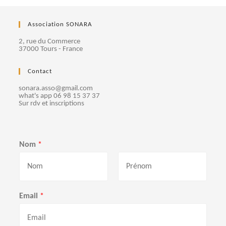
Association SONARA
2, rue du Commerce
37000 Tours - France
Contact
sonara.asso@gmail.com
what's app 06 98 15 37 37
Sur rdv et inscriptions
Nom
*
P
N
r
o
Email
*
é
m
n
o
m