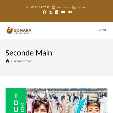
Skip
to
06 98 15 37 37
sonara.asso@gmail.com
content
MENU
Seconde Main
>
seconde main