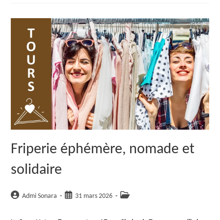
Et
Solidaire
Friperie éphémère, nomade et
solidaire
Auteur/autrice
Publication
Post
Admi Sonara
31 mars 2026
de
publiée :
category:
la