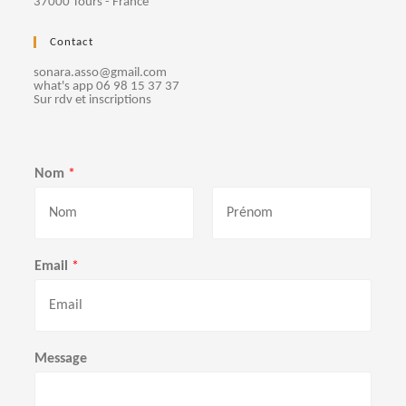
37000 Tours - France
e
Contact
m
sonara.asso@gmail.com
e
what's app 06 98 15 37 37
Sur rdv et inscriptions
n
t
Nom
*
s
P
N
r
o
Email
*
é
m
n
o
m
Message