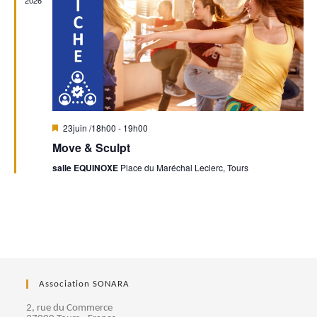
n
2026
n
t
d
t
e
s
v
u
M
23juin /18h00
-
19h00
i
Move & Sculpt
e
s
e
salle EQUINOXE
Place du Maréchal Leclerc, Tours
n
s
a
v
a
É
n
t
v
è
Association SONARA
n
2, rue du Commerce