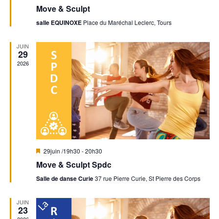
i
É
Move & Sculpt
s
t
v
r
e
salle EQUINOXE
Place du Maréchal Leclerc, Tours
n
è
a
n
d
n
v
JUIN
a
e
29
a
e
n
2026
m
t
v
e
É
n
i
v
t
g
è
a
n
M
29juin /19h30
-
20h30
t
i
e
Move & Sculpt Spdc
s
e
i
Salle de danse Curie
37 rue Pierre Curie, St Pierre des Corps
m
n
a
v
o
e
JUIN
a
23
n