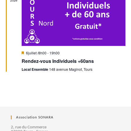
n
2026
n
t
d
t
e
s
v
u
M
6juillet /8h00
-
19h00
i
Rendez-vous Individuels +60ans
e
s
e
Local Ensemble
148 avenue Maginot, Tours
n
s
a
v
a
É
n
t
v
è
Association SONARA
n
2, rue du Commerce