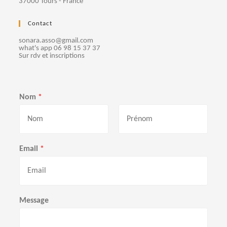
37000 Tours - France
e
Contact
m
sonara.asso@gmail.com
e
what's app 06 98 15 37 37
Sur rdv et inscriptions
n
t
Nom
*
s
P
N
r
o
Email
*
é
m
n
o
m
Message