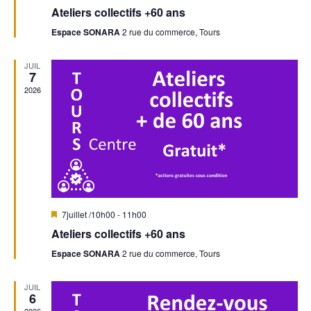
i
É
Ateliers collectifs +60 ans
s
t
v
r
e
Espace SONARA
2 rue du commerce, Tours
n
è
a
n
d
n
v
JUIL
a
e
7
a
e
n
2026
m
t
v
e
É
n
i
v
t
g
è
a
n
M
7juillet /10h00
-
11h00
t
i
e
Ateliers collectifs +60 ans
s
e
i
Espace SONARA
2 rue du commerce, Tours
m
n
a
v
o
e
JUIL
a
6
n