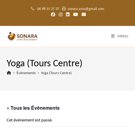
Skip
to
06 98 15 37 37
sonara.asso@gmail.com
content
MENU
Yoga (Tours Centre)
>
Évènements
>
Yoga (Tours Centre)
« Tous les Évènements
Cet évènement est passé.