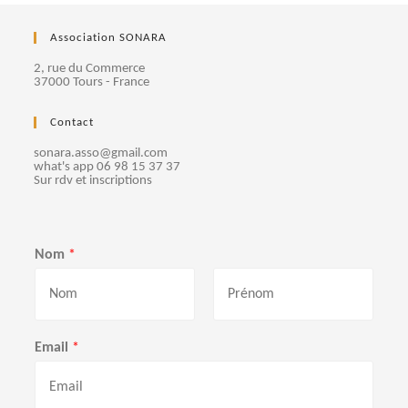
Association SONARA
2, rue du Commerce
37000 Tours - France
Contact
sonara.asso@gmail.com
what's app 06 98 15 37 37
Sur rdv et inscriptions
Nom
*
P
N
r
o
Email
*
é
m
n
o
m