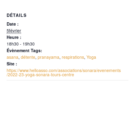
DÉTAILS
Date :
5février
Heure :
18h30 - 19h30
Évènement Tags:
asana
,
détente
,
pranayama
,
respirations
,
Yoga
Site :
https://www.helloasso.com/associations/sonara/evenements
/2022-23-yoga-sonara-tours-centre