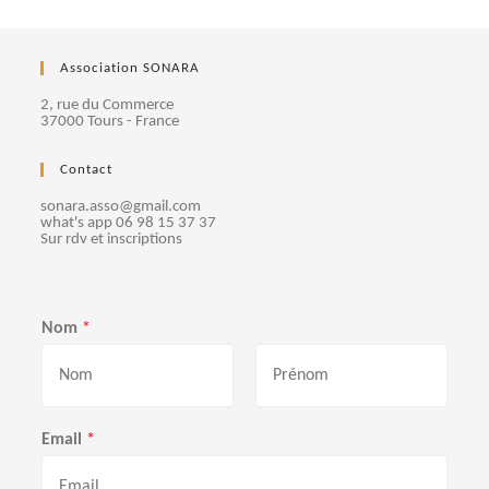
Association SONARA
2, rue du Commerce
37000 Tours - France
Contact
sonara.asso@gmail.com
what's app 06 98 15 37 37
Sur rdv et inscriptions
Nom
*
P
N
r
o
Email
*
é
m
n
o