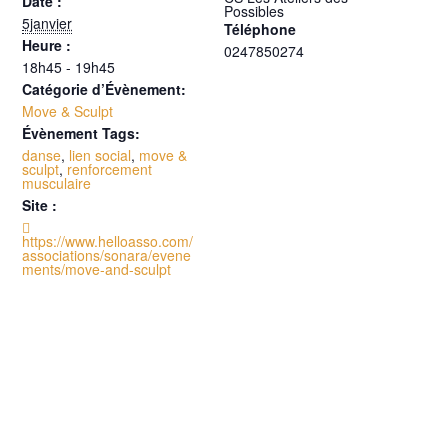
Date :
Possibles
5janvier
Téléphone
Heure :
0247850274
18h45 - 19h45
Catégorie d’Évènement:
Move & Sculpt
Évènement Tags:
danse
,
lien social
,
move &
sculpt
,
renforcement
musculaire
Site :

https://www.helloasso.com/
associations/sonara/evene
ments/move-and-sculpt