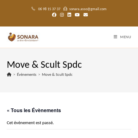
Skip
to
06 98 15 37 37
sonara.asso@gmail.com
content
MENU
Move & Scult Spdc
>
Évènements
>
Move & Scult Spdc
« Tous les Évènements
Cet évènement est passé.