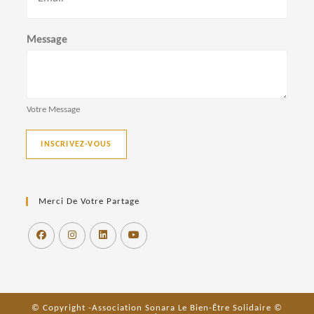
m
Message
Votre Message
INSCRIVEZ-VOUS
Merci De Votre Partage
© Copyright -Association Sonara Le Bien-Être Solidaire ©