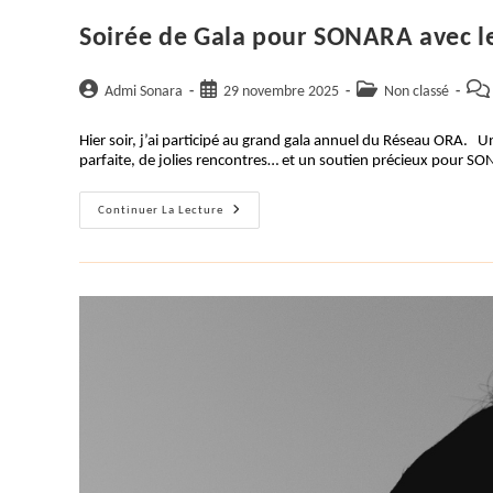
Besoin
Fondamental,
Soirée de Gala pour SONARA avec l
À
Tous
Les
Âges
Auteur/autrice
Publication
Post
Com
Admi Sonara
29 novembre 2025
Non classé
De
de
publiée :
category:
de
La
Vie.
la
la
Hier soir, j’ai participé au grand gala annuel du Réseau ORA.
publication :
publ
parfaite, de jolies rencontres… et un soutien précieux pour 
Soirée
Continuer La Lecture
De
Gala
Pour
SONARA Avec
Le Réseau
ORA !