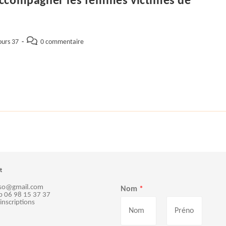
, Accompagner les femmes victimes de
Commentaires
ours 37
0 commentaire
de
la
publication :
t
sso@gmail.com
Nom
*
p 06 98 15 37 37
 inscriptions