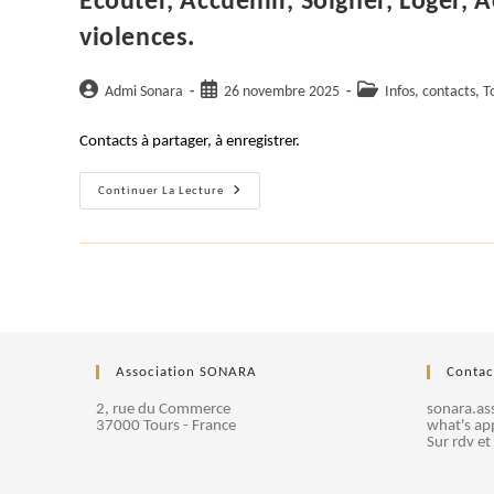
Écouter, Accueillir, Soigner, Loger
violences.
Auteur/autrice
Publication
Post
Admi Sonara
26 novembre 2025
Infos, contacts, T
de
publiée :
category:
la
Contacts à partager, à enregistrer.
publication :
Écouter,
Continuer La Lecture
Accueillir,
Soigner,
Loger,
Accompagner
Les
Femmes
Victimes
De
Violences.
Association SONARA
Contac
2, rue du Commerce
sonara.a
37000 Tours - France
what's ap
Sur rdv et