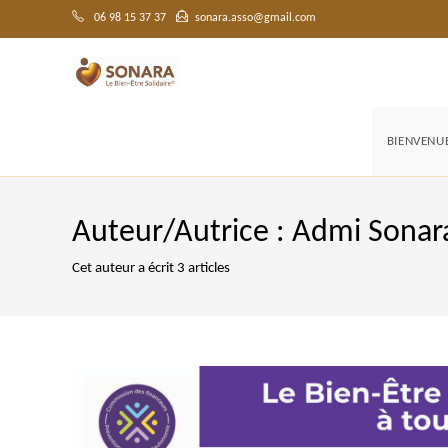
Skip
to
06 98 15 37 37
sonara.asso@gmail.com
content
BIENVENU
Auteur/autrice :
Admi Sonar
Cet auteur a écrit 3 articles