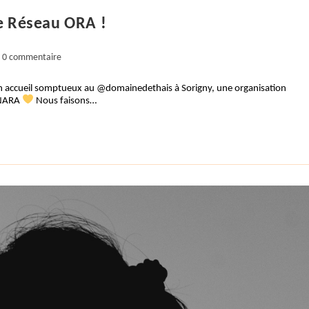
e Réseau ORA !
mentaires
0 commentaire
 Un accueil somptueux au @domainedethais à Sorigny, une organisation
ication :
SONARA
Nous faisons…