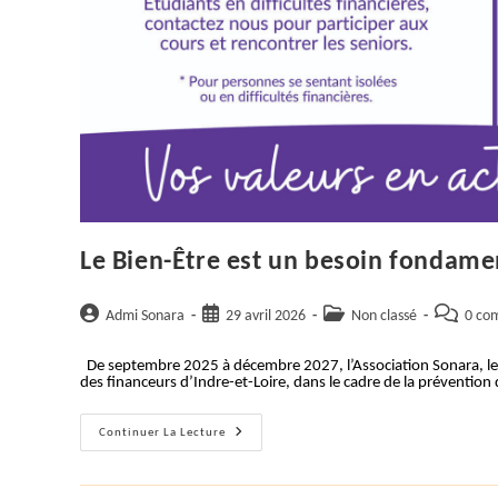
Le Bien-Être est un besoin fondament
Auteur/autrice
Publication
Post
Commenta
Admi Sonara
29 avril 2026
Non classé
0 co
de
publiée :
category:
de
la
la
De septembre 2025 à décembre 2027, l’Association Sonara, le
des financeurs d’Indre-et-Loire, dans le cadre de la prévention
publication :
publicatio
Le
Continuer La Lecture
Bien-
Être
Est
Un